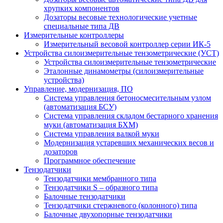
хрупких компонентов
Дозаторы весовые технологические учетные
специальные типа ДВ
Измерительные контроллеры
Измерительный весовой контроллер серии ИК-5
Устройства силоизмерительные тензометрические (УСТ)
Устройства силоизмерительные тензометрические
Эталонные динамометры (силоизмерительные
устройства)
Управление, модернизация, ПО
Система управления бетоносмесительным узлом
(автоматизация БСУ)
Система управления складом бестарного хранения
муки (автоматизация БХМ)
Система управления валкой муки
Модернизация устаревших механических весов и
дозаторов
Программное обеспечение
Тензодатчики
Тензодатчики мембранного типа
Тензодатчики S – образного типа
Балочные тензодатчики
Тензодатчики стержневого (колонного) типа
Балочные двухопорные тензодатчики