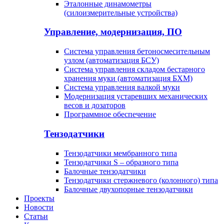
Эталонные динамометры
(силоизмерительные устройства)
Управление, модернизация, ПО
Система управления бетоносмесительным
узлом (автоматизация БСУ)
Система управления складом бестарного
хранения муки (автоматизация БХМ)
Система управления валкой муки
Модернизация устаревших механических
весов и дозаторов
Программное обеспечение
Тензодатчики
Тензодатчики мембранного типа
Тензодатчики S – образного типа
Балочные тензодатчики
Тензодатчики стержневого (колонного) типа
Балочные двухопорные тензодатчики
Проекты
Новости
Статьи