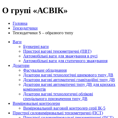
О групі «АСВІК»
Головна
Тензодатчики
Тензодатчики S – образного типу
Ваги
Бункерні ваги
Пристрої вагові тензометричні (ПВТ)
Автомобільні ваги для зважування в русі
Автомобільні ваги для статичного зважування
Дозатори
Фасувальне обладнання
Дозатори вагові технологічні шнекового типу ДВ
Дозатори вагові автоматичні гравітаційні типу ДВ
Дозатори вагові автоматичні типу ДВ для крихких
компонентів
Дозатори вагові технологичні облікові
спеціального призначення типу ДВ
Вимірювальні контролери
Вимірювальний ваговий контролер серії ІК-5
Пристрої силовимірювальні тензометричні (ПСТ)
Пристрої силовимірювальні тензометричні (ПСТ)