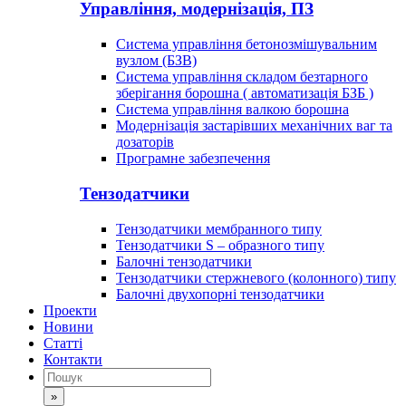
Управління, модернізація, ПЗ
Система управління бетонозмішувальним
вузлом (БЗВ)
Система управління складом безтарного
зберігання борошна ( автоматизація БЗБ )
Система управління валкою борошна
Модернізація застарівших механічних ваг та
дозаторів
Програмне забезпечення
Тензодатчики
Тензодатчики мембранного типу
Тензодатчики S – образного типу
Балочні тензодатчики
Тензодатчики стержневого (колонного) типу
Балочні двухопорні тензодатчики
Проекти
Новини
Статті
Контакти
»