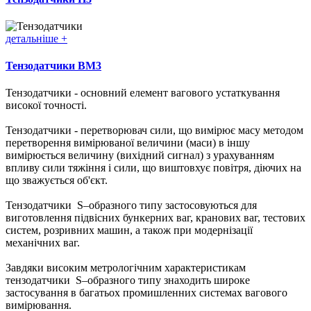
детальніше +
Тензодатчики BM3
Тензодатчики - основний елемент вагового устаткування
високої точності.
Тензодатчики - перетворювач сили, що вимірює масу методом
перетворення вимірюваної величини (маси) в іншу
вимірюється величину (вихідний сигнал) з урахуванням
впливу сили тяжіння і сили, що виштовхує повітря, діючих на
що зважується об'єкт.
Тензодатчики S–образного типу застосовуються для
виготовлення підвісних бункерних ваг, кранових ваг, тестових
систем, розривних машин, а також при модернізації
механічних ваг.
Завдяки високим метрологічним характеристикам
тензодатчики S–образного типу знаходить широке
застосування в багатьох промишленних системах вагового
вимірювання.