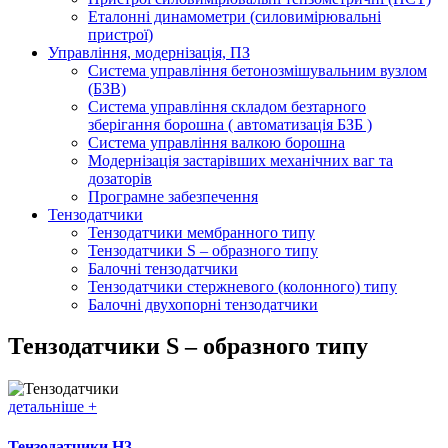
Еталонні динамометри (силовимірювальні
пристрої)
Управління, модернізація, ПЗ
Система управління бетонозмішувальним вузлом
(БЗВ)
Система управління складом безтарного
зберігання борошна ( автоматизація БЗБ )
Система управління валкою борошна
Модернізація застарівших механічних ваг та
дозаторів
Програмне забезпечення
Тензодатчики
Тензодатчики мембранного типу
Тензодатчики S – образного типу
Балочні тензодатчики
Тензодатчики стержневого (колонного) типу
Балочні двухопорні тензодатчики
Тензодатчики S – образного типу
детальніше +
Тензодатчики H3