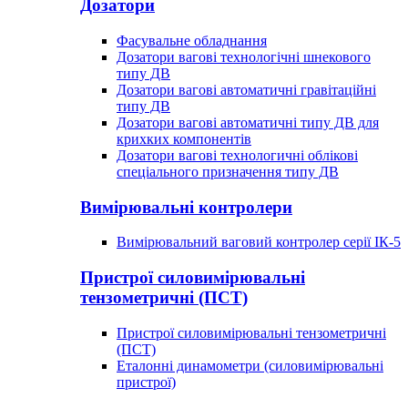
Дозатори
Фасувальне обладнання
Дозатори вагові технологічні шнекового
типу ДВ
Дозатори вагові автоматичні гравітаційні
типу ДВ
Дозатори вагові автоматичні типу ДВ для
крихких компонентів
Дозатори вагові технологичні облікові
спеціального призначення типу ДВ
Вимірювальні контролери
Вимірювальний ваговий контролер серії ІК-5
Пристрої силовимірювальні
тензометричні (ПСТ)
Пристрої силовимірювальні тензометричні
(ПСТ)
Еталонні динамометри (силовимірювальні
пристрої)