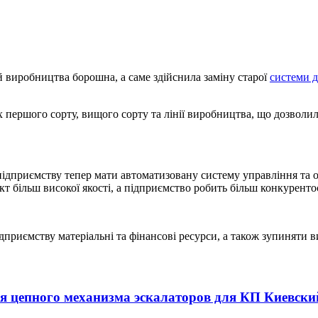
 виробництва борошна, а саме здійснила заміну старої
системи 
ях першого сорту, вищого сорту та лінії виробництва, що дозволи
підприємству тепер мати автоматизовану систему управління та о
кт більш високої якості, а підприємство робить більш конкурен
дприємству матеріальні та фінансові ресурси, а також зупиняти 
я цепного механизма эскалаторов для КП Киевски