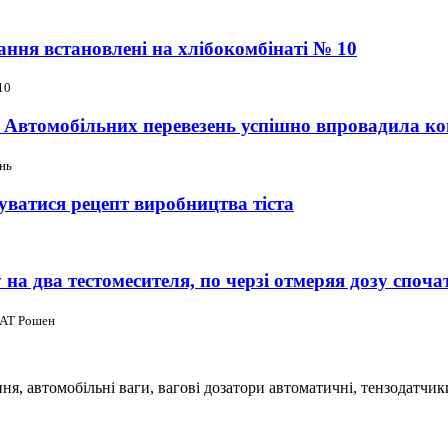
ання встановлені на хлібокомбінаті № 10
10
Автомобільних перевезень успішно впровадила ко
нь
ватися рецепт виробництва тіста
а два тестомесителя, по черзі отмеряя дозу спочат
ПАТ Рошен
я, автомобільні ваги, вагові дозатори автоматичні, тензодатчик