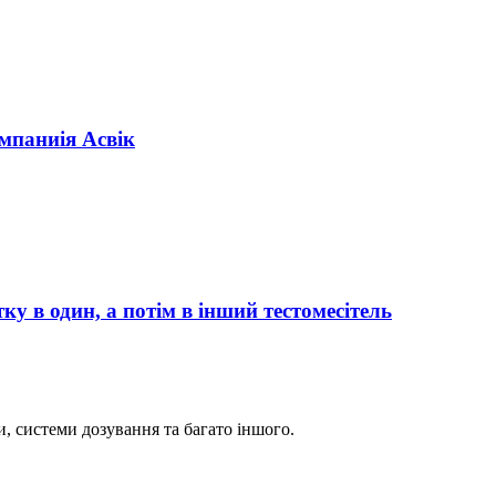
мпаниія Асвік
ку в один, а потім в інший тестомесітель
и, системи дозування та багато іншого.