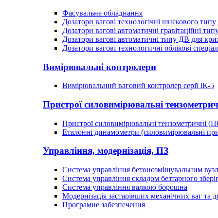
Фасувальне обладнання
Дозатори вагові технологічні шнекового типу
Дозатори вагові автоматичні гравітаційні тип
Дозатори вагові автоматичні типу ДВ для кр
Дозатори вагові технологичні облікові спеці
Вимірювальні контролери
Вимірювальний ваговий контролер серії ІК-5
Пристрої силовимірювальні тензометрич
Пристрої силовимірювальні тензометричні (
Еталонні динамометри (силовимірювальні при
Управління, модернізація, ПЗ
Система управління бетонозмішувальним вуз
Система управління складом безтарного зберіг
Система управління валкою борошна
Модернізація застарівших механічних ваг та д
Програмне забезпечення