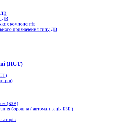
 ДВ
у ДВ
ихких компонентів
ального призначення типу ДВ
ні (ПСТ)
ПСТ)
строї)
лом (БЗВ)
ання борошна ( автоматизація БЗБ )
озаторів