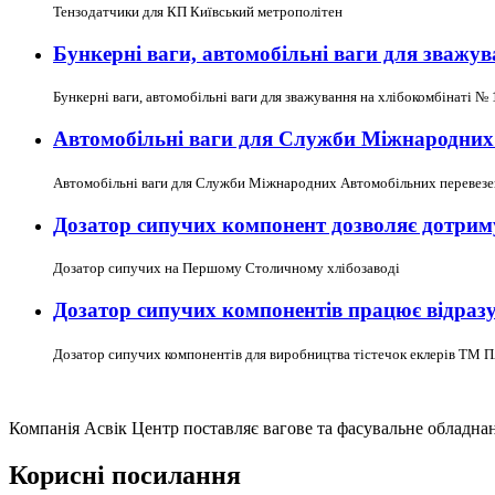
Тензодатчики для КП Київський метрополітен
Бункерні ваги, автомобільні ваги для зважув
Бункерні ваги, автомобільні ваги для зважування на хлібокомбінаті № 
Автомобільні ваги для Служби Міжнародних 
Автомобільні ваги для Служби Міжнародних Автомобільних перевезе
Дозатор сипучих компонент дозволяє дотриму
Дозатор сипучих на Першому Столичному хлібозаводі
Дозатор сипучих компонентів працює відразу н
Дозатор сипучих компонентів для виробництва тістечок еклерів ТМ 
Компанія Асвік Центр поставляє вагове та фасувальне обладнанн
Корисні посилання