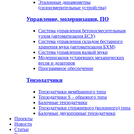
Эталонные динамометры
(силоизмерительные устройства)
Управление, модернизация, ПО
Система управления бетоносмесительным
узлом (автоматизация БСУ)
Система управления складом бестарного
хранения муки (автоматизация БХМ)
Система управления валкой муки
Модернизация устаревших механических
весов и дозаторов
Программное обеспечение
Тензодатчики
Тензодатчики мембранного типа
Тензодатчики S – образного типа
Балочные тензодатчики
Тензодатчики стержневого (колонного) типа
Балочные двухопорные тензодатчики
Проекты
Новости
Статьи